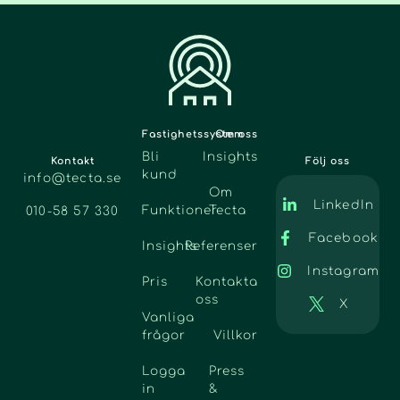
Fastighetssystem
Om oss
Bli
Insights
Kontakt
Följ oss
kund
info@tecta.se
Om
LinkedIn
Funktioner
Tecta
010-58 57 330
Facebook
Insights
Referenser
Instagram
Pris
Kontakta
oss
X
Vanliga
frågor
Villkor
Logga
Press
in
&