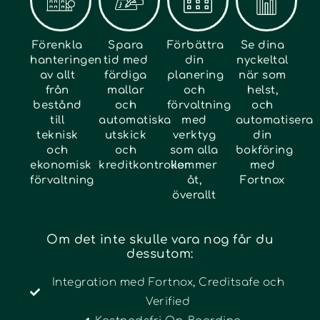
Förenkla
Spara
Förbättra
Se dina
hanteringen
tid med
din
nyckeltal
av allt
färdiga
planering
när som
från
mallar
och
helst,
bestånd
och
förvaltning
och
till
automatiska
med
automatisera
teknisk
utskick
verktyg
din
och
och
som alla
bokföring
ekonomisk
kreditkontroller
kommer
med
förvaltning
åt,
Fortnox
överallt
Om det inte skulle vara nog får du
dessutom:
Integration med Fortnox, Creditsafe och
Verified