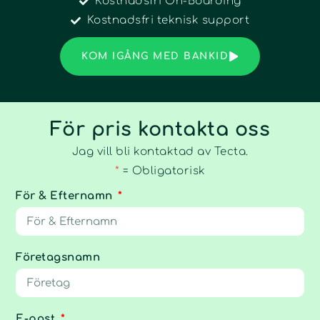
Kostnadsfri On-Boarding
Kostnadsfri teknisk support
KOM IGÅNG MED BANKID
För pris kontakta oss
Jag vill bli kontaktad av Tecta.
*
= Obligatorisk
För & Efternamn
Företagsnamn
E-post