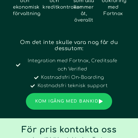
och
och
som alla
bokföring
ekonomisk
kreditkontroller
kommer
med
förvaltning
åt,
Fortnox
överallt
Om det inte skulle vara nog får du
dessutom:
Integration med Fortnox, Creditsafe
och Verified
Kostnadsfri On-Boarding
Kostnadsfri teknisk support
KOM IGÅNG MED BANKID
För pris kontakta oss