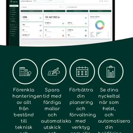
Förenkla
Spara
Förbättra
Se dina
hanteringen
tid med
din
nyckeltal
av allt
färdiga
planering
när som
från
mallar
och
helst,
bestånd
och
förvaltning
och
till
automatiska
med
automatisera
teknisk
utskick
verktyg
din