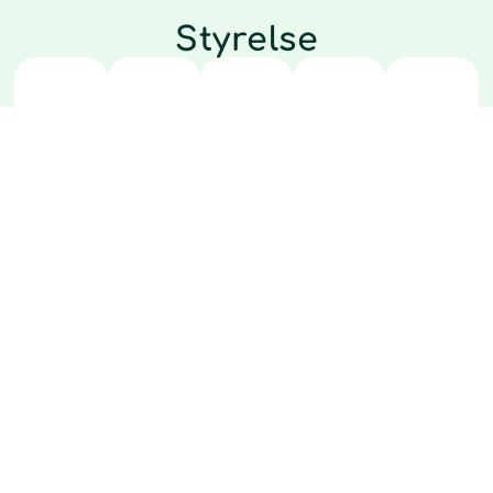
Styrelse
Bajram
Martin
Harald
Jonatan
Marti
Nuhi
Petersén
Kruger
Lindroth
Jönss
ORDFÖRANDE
LEDAMOT
LEDAMOT
LEDAMOT
LEDAM
&
&
MEDGRUNDARE
MEDGRUNDARE
Inte visste dem att
vänskapen skulle leda till