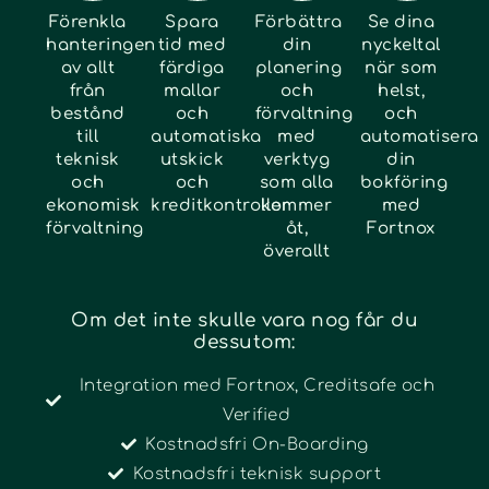
Förenkla
Spara
Förbättra
Se dina
hanteringen
tid med
din
nyckeltal
av allt
färdiga
planering
när som
från
mallar
och
helst,
bestånd
och
förvaltning
och
till
automatiska
med
automatisera
teknisk
utskick
verktyg
din
och
och
som alla
bokföring
ekonomisk
kreditkontroller
kommer
med
förvaltning
åt,
Fortnox
överallt
Om det inte skulle vara nog får du
dessutom:
Integration med Fortnox, Creditsafe och
Verified
Kostnadsfri On-Boarding
Kostnadsfri teknisk support