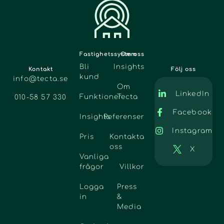
Fastighetssystem
Om oss
Bli
Insights
Kontakt
Följ oss
kund
info@tecta.se
Om
LinkedIn
Funktioner
Tecta
010-58 57 330
Facebook
Insights
Referenser
Instagram
Pris
Kontakta
oss
X
Vanliga
frågor
Villkor
Logga
Press
in
&
Media