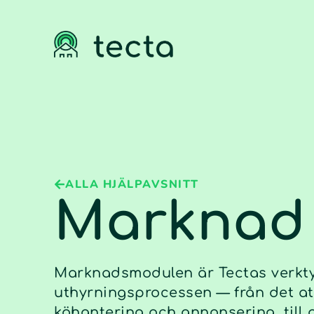
ALLA HJÄLPAVSNITT
Marknad
Marknadsmodulen är Tectas verktyg
uthyrningsprocessen — från det at
köhantering och annonsering, till at