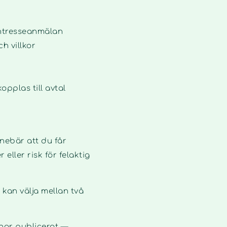
 intresseanmälan
h villkor
opplas till avtal
nebär att du får
eller risk för felaktig
 kan välja mellan två
 har publicerat —