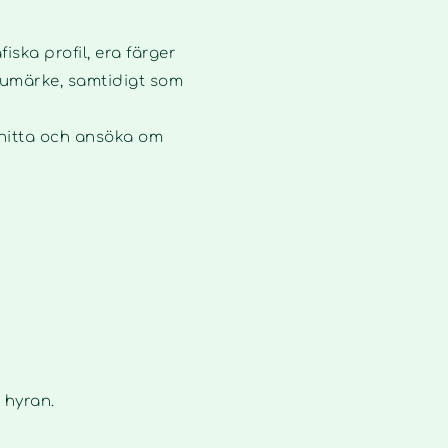
ska profil, era färger
rumärke, samtidigt som
t hitta och ansöka om
 hyran.