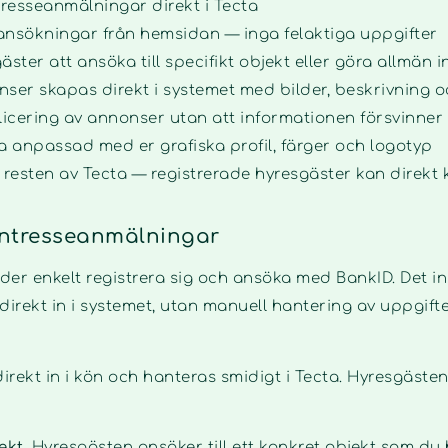
resseanmälningar direkt i Tecta
ansökningar från hemsidan — inga felaktiga uppgifter
äster att ansöka till specifikt objekt eller göra allmän
nser skapas direkt i systemet med bilder, beskrivning oc
icering av annonser utan att informationen försvinner
 anpassad med er grafiska profil, färger och logotyp
 resten av Tecta — registrerade hyresgäster kan direkt k
intresseanmälningar
er enkelt registrera sig och ansöka med BankID. Det in
irekt in i systemet, utan manuell hantering av uppgifter 
rekt in i kön och hanteras smidigt i Tecta. Hyresgästen
jekt
. Hyresgästen ansöker till ett konkret objekt som du