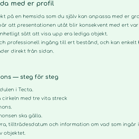
da med er profil
kt på en hemsida som du själv kan anpassa med er grafi
bär att presentationen utåt blir konsekvent med ert va
hetligt sätt att visa upp era lediga objekt.
ch professionell ingång till ert bestånd, och kan enkel
äder direkt från sidan.
ons — steg för steg
ulen i Tecta.
 cirkeln med tre vita streck
nons.
nnonsen ska gälla.
hyra, tillträdesdatum och information om vad som ingår i
 objektet.