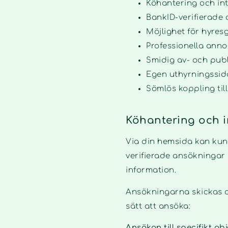
Köhantering och int
BankID-verifierade 
Möjlighet för hyresg
Professionella anno
Smidig av- och publ
Egen uthyrningssida
Sömlös koppling till
Köhantering och 
Via din hemsida kan kund
verifierade ansökningar d
information.
Ansökningarna skickas di
sätt att ansöka:
Ansökan till specifikt ob