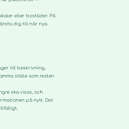
okaler eller bostäder. På
ända dig till när nya
er till beskrivning,
 samma ställe som resten
ngre ska visas, och
ormationen på nytt. Det
fälligt.