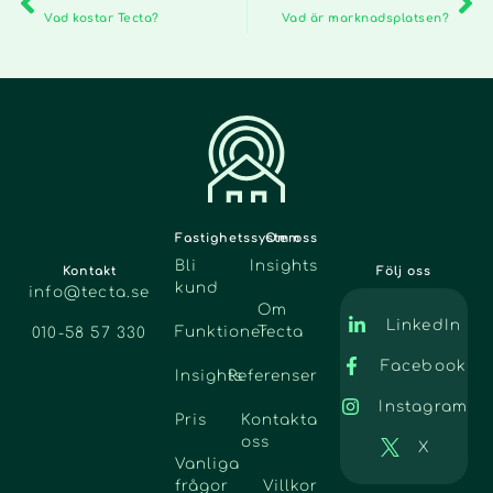
Vad kostar Tecta?
Vad är marknadsplatsen?
Fastighetssystem
Om oss
Bli
Insights
Kontakt
Följ oss
kund
info@tecta.se
Om
LinkedIn
Funktioner
Tecta
010-58 57 330
Facebook
Insights
Referenser
Instagram
Pris
Kontakta
oss
X
Vanliga
frågor
Villkor