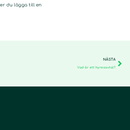
r du lägga till en
NÄSTA
Vad är ett hyresavtal?