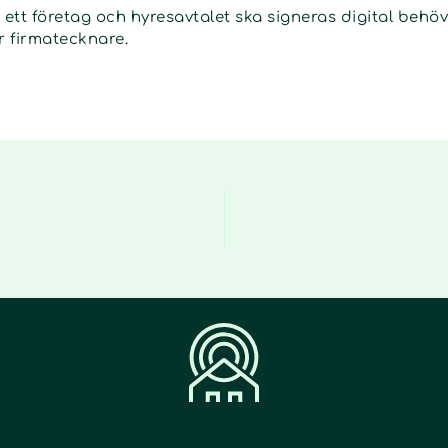
tt företag och hyresavtalet ska signeras digital behöve
r firmatecknare.