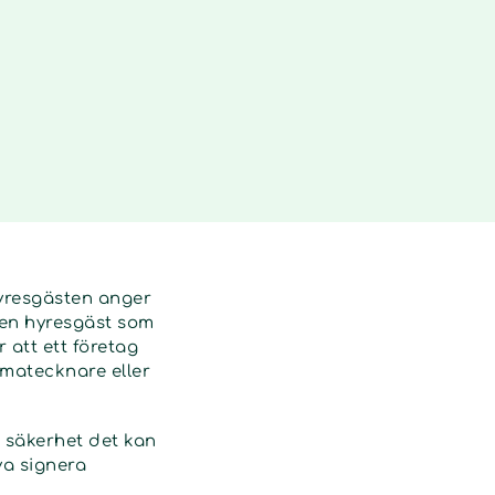
hyresgästen anger
 en hyresgäst som
r att ett företag
rmatecknare eller
en säkerhet det kan
va signera