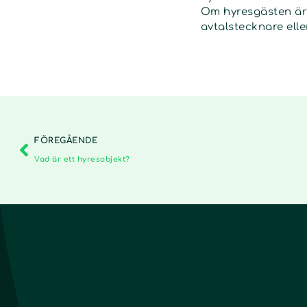
Om hyresgästen är e
avtalstecknare elle
FÖREGÅENDE
Vad är ett hyresobjekt?