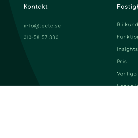
Kontakt
Fastig
Bli kun
info@tecta.se
Funktio
010-58 57 330
Insights
Pris
Vanliga
Logga i