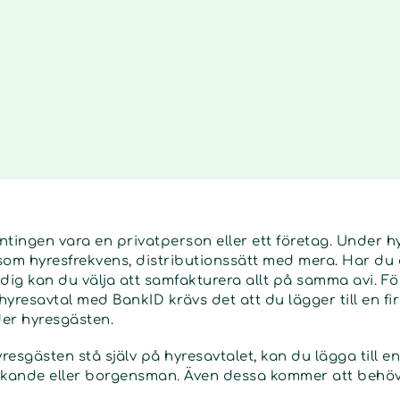
ntingen vara en privatperson eller ett företag. Under 
som hyresfrekvens, distributionssätt med mera. Har du
n dig kan du välja att samfakturera allt på samma avi. Fö
yresavtal med BankID krävs det att du lägger till en fi
er hyresgästen.
 hyresgästen stå själv på hyresavtalet, kan du lägga till 
sökande eller borgensman. Även dessa kommer att behö