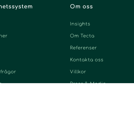
hetssystem
Om oss
d
Insights
ner
Om Tecta
Referenser
Kontakta oss
 frågor
Villkor
n
Press & Media
Driftinformation
Versionshistorik