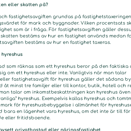
en eller skatten på?
och fastighetsavgiften grundas på fastighets­taxeringen
gsvärdet för mark och byggnader. Vilken procentsats sk
tighet som är i fråga. För fastighetsavgiften gäller des
skatten bestäms av hur en fastighet används medan fa
tsavgiften bestäms av hur en fastighet taxeras.
r hyreshus
vad som räknas som ett hyreshus beror på den faktisk
sig om ett hyreshus eller inte. Vanligtvis när man talar
eller fastighetsavgift för hyreshus gäller det sådana 
d åt minst tre familjer eller till kontor, butik, hotell och 
 man talar om inkomstbeskattningen
kan hyreshus även
anliga” hyreshus. Exempelvis kallas hyreshus och tomt
mark för hyreshus­bebyggelse i allmänhet för hyreshu
 bara en lägenhet vara hyreshus, om det inte är till fö
eller fritids­boende.
oavsett privatbostad eller näringsfastighet