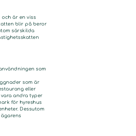
 och är en viss
atten blir på beror
sutom särskilda
stig­hetsskatten
a användningen som
byggnader som är
restaurang eller
 vara andra typer
mark för hyreshus
senheter. Dessutom
r ägarens