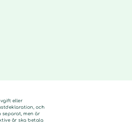
gift eller
omstdeklaration, och
n separat, men är
ktive år ska betala