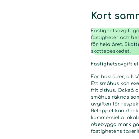
Kort sam
Fastighetsavgift gä
fastigheter och be
för hela året. Skat
skattebeskedet.
Fastighetsavgift el
För bostäder, allt
Ett småhus kan exem
fritidshus. Också
småhus räknas som
avgiften för respek
Beloppet kan dock 
kommersiella loka
obebyggd mark gäll
fastighetens taxeri