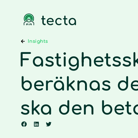
Insights
Fastighetssk
beräknas d
ska den beta