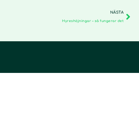
NÄSTA
Hyreshöjningar – så fungerar det
Följ oss
LinkedIn
Facebook