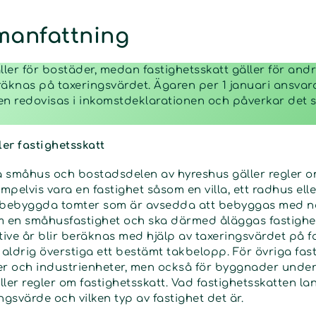
manfattning
ller för bostäder, medan fastighetsskatt gäller för and
räknas på taxeringsvärdet. Ägaren per 1 januari ansvar
ten redovisas i inkomstdeklarationen och påverkar det s
ler fastighetsskatt
så småhus och bostadsdelen av hyreshus gäller regler om
pelvis vara en fastighet såsom en villa, ett radhus elle
 obebyggda tomter som är avsedda att bebyggas med n
 en småhusfastighet och ska därmed åläggas fastighet
tive år blir beräknas med hjälp av taxeringsvärdet på f
aldrig överstiga ett bestämt takbelopp. För övriga fas
ler och industrienheter, men också för byggnader und
er regler om fastighetsskatt. Vad fastighetsskatten l
ngsvärde och vilken typ av fastighet det är.