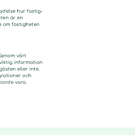
ydelse hur fastig­
ten är en
e om fastig­heten
 Genom vårt
viktig information
ästen eller inte.
grationer och
 borde vara.