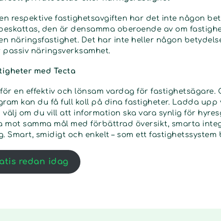
en respektive fastighetsavgiften har det inte någon bet
tbeskattas, den är densamma oberoende av om fastighe
en näringsfastighet. Det har inte heller någon betydels
ler passiv näringsverksamhet.
stigheter med Tecta
 för en effektiv och lönsam vardag för fastighetsägare.
am kan du få full koll på dina fastigheter. Ladda upp 
välj om du vill att information ska vara synlig för hyresg
ba mot samma mål med förbättrad översikt, smarta inte
ng. Smart, smidigt och enkelt – som ett fastighetssystem
atis redan idag