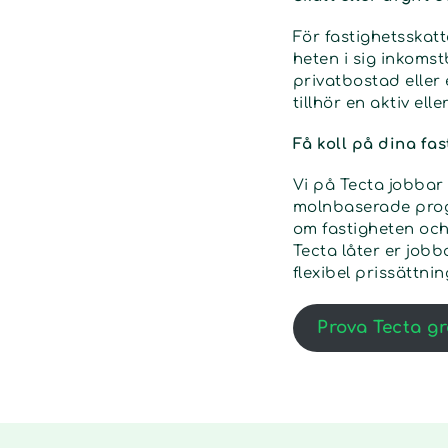
För fastighetsskatt
heten i sig inkoms
privatbostad eller 
tillhör en aktiv el
Få koll på dina fa
Vi på Tecta jobbar
molnbaserade progr
om fastigheten och 
Tecta låter er job
flexibel prissättni
Prova Tecta gr