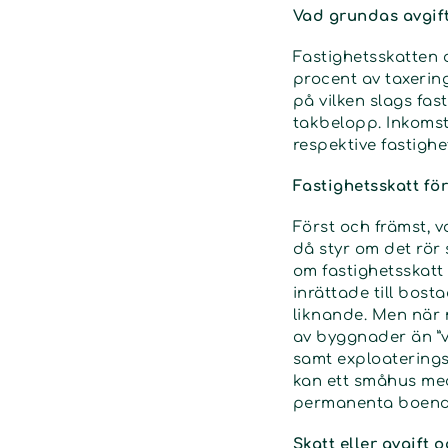
Vad grundas avgift
Fastighetsskatten 
procent av taxerin
på vilken slags fas
takbelopp. Inkomst
respektive fastighe
Fastighetsskatt fö
Först och främst, 
då styr om det rör 
om fastighetsskatt
inrättade till bosta
liknande. Men när
av byggnader än ”v
samt exploaterings
kan ett småhus med
permanenta boende 
Skatt eller avgift 