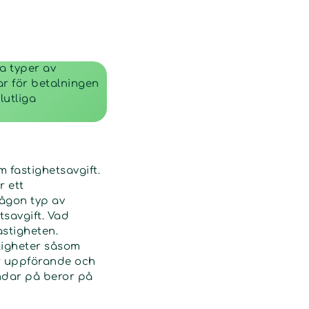
ra typer av
ar för betalningen
lutliga
 fastighetsavgift.
r ett
ågon typ av
savgift. Vad
astigheten.
tigheter såsom
er uppförande och
andar på beror på