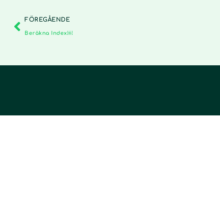
FÖREGÅENDE
Beräkna Index￼
Kontakt
Fastig
Bli kun
info@tecta.se
Funktio
010-58 57 330
Insights