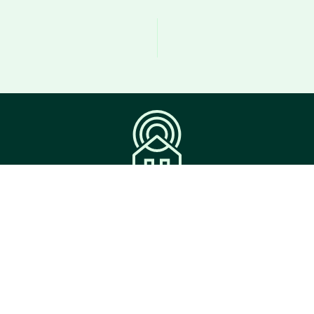
hetssystem
Om oss
d
Insights
ner
Om Tecta
Referenser