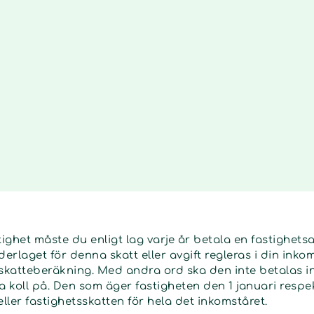
ghet måste du enligt lag varje år betala en fastighetsav
derlaget för denna skatt eller avgift regleras i din ink
a skatteberäkning. Med andra ord ska den inte betalas i
a koll på. Den som äger fastigheten den 1 januari respe
eller fastighetsskatten för hela det inkomståret.