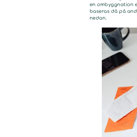
en ombyggnation el
baseras då på andr
nedan.