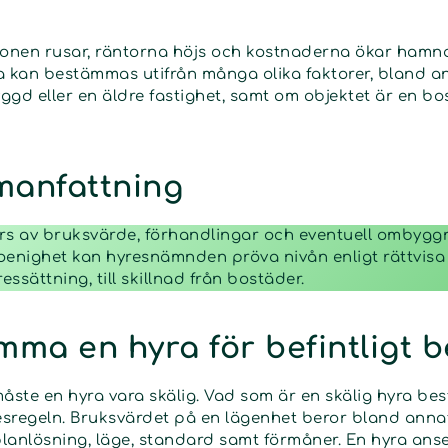
ationen rusar, räntorna höjs och kostnaderna ökar hamn
a kan bestämmas utifrån många olika faktorer, bland 
ggd eller en äldre fastighet, samt om objektet är en bo
manfattning
rs av bruksvärde, förhandlingar och eventuell ombyggn
oenighet kan hyresnämnden pröva nivån enligt rättvisa 
essättning, till skillnad från bostäder.
mma en hyra för befintligt 
åste en hyra vara skälig.
Vad som är en skälig hyra be
sregeln. Bruksvärdet på en lägenhet beror bland annat
lanlösning, läge, standard samt förmåner. En hyra ans