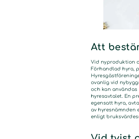
Att best
Vid nyproduktion av
Förhandlad hyra, p
Hyresgästföreninge
ovanlig vid nybygg
och kan användas 
hyresavtalet. En p
egensatt hyra, avt
av hyresnämnden ef
enligt bruksvärdes
Vid tvist