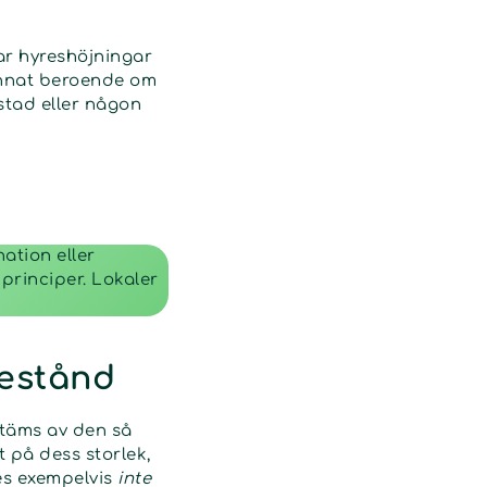
ar hyreshöjningar
annat beroende om
stad eller någon
ation eller
principer. Lokaler
bestånd
stäms av den så
 på dess storlek,
es exempelvis
inte