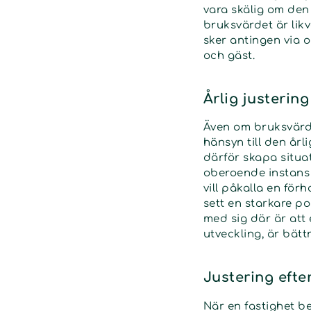
vara skälig om den
bruksvärdet är likv
sker antingen via 
och gäst.
Årlig justering
Även om bruksvärdet
hänsyn till den årl
därför skapa situat
oberoende instans 
vill påkalla en fö
sett en starkare po
med sig där är att 
utveckling, är bättr
Justering eft
När en fastighet b