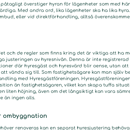
 påtagligt överstiger hyran för lägenheter som med häns
ärdiga. Med andra ord, lika lägenheter ska ha lika hyra
ombud, eller vid direktförhandling, alltså överenskomme
 och de regler som finns kring det är viktiga att ha me
iga justeringen av hyresnivån. Denna är inte registrerad 
ioner där hyresgäst och hyresvärd blir oense, utan att 
att vända sig till. Som fastighetsägare kan man själ
rhandling med Hyresgästföreningen. Hyresgästföreningen
sition än fastighetsägaren, vilket kan skapa tuffa situati
en liten höjning, även om det långsiktigt kan vara sämr
e än ingen alls.
er ombyggnation
ehöver renoveras kan en separat hyresjustering behöva