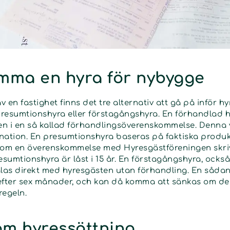
ämma en hyra för nybygge
 en fastighet finns det tre alternativ att gå på inför hy
resumtionshyra eller förstagångshyra. En förhandlad h
n i en så kallad förhandlingsöverenskommelse. Denna 
nation. En presumtionshyra baseras på faktiska produ
om en överenskommelse med Hyresgästföreningen skriv
resumtionshyra är låst i 15 år. En förstagångshyra, ock
alas direkt med hyresgästen utan förhandling. En såda
ter sex månader, och kan då komma att sänkas om den 
regeln.
 om hyressättning