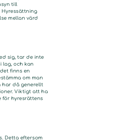
yn till
. Hyressättning
lse mellan värd
d sig, tar de inte
i lag, och kan
det finns en
v bestämma om man
 har då generellt
oner. Viktigt att ha
e för hyresrättens
s. Detta eftersom