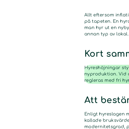
Allt eftersom infl
på tapeten. En hyr
man hyr ut en nyby
annan typ av lokal.
Kort sam
Hyreshöjningar sty
nyproduktion. Vid 
regleras med fri hyr
Att bestä
Enligt hyreslagen m
kallade bruksvärde
modernitetsgrad, p