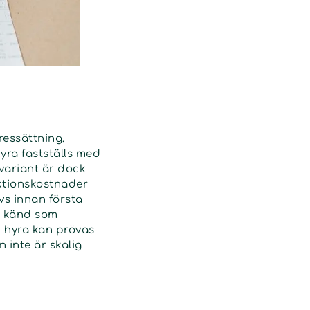
ressättning.
yra fastställs med
variant är dock
ktionskostnader
s innan första
så känd som
n hyra kan prövas
inte är skälig