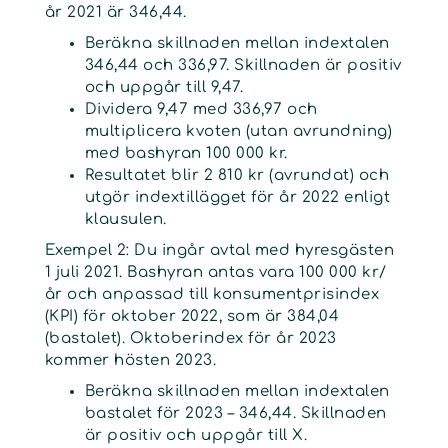
år 2021 är 346,44.
Beräkna skillnaden mellan indextalen
346,44 och 336,97. Skillnaden är positiv
och uppgår till 9,47.
Dividera 9,47 med 336,97 och
multiplicera kvoten (utan avrundning)
med bashyran 100 000 kr.
Resultatet blir 2 810 kr (avrundat) och
utgör indextillägget för år 2022 enligt
klausulen.
Exempel 2: Du ingår avtal med hyresgästen
1 juli 2021. Bashyran antas vara 100 000 kr/
år och anpassad till konsumentprisindex
(KPI) för oktober 2022, som är 384,04
(bastalet). Oktoberindex för år 2023
kommer hösten 2023.
Beräkna skillnaden mellan indextalen
bastalet för 2023 – 346,44. Skillnaden
är positiv och uppgår till X.