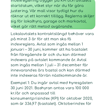
Indexreglering bygger på KPI och avtalets
startdatum, vilket styr när du får göra
justering. Vår mall visar tydligt hur du
räknar ut ett korrekt tillägg. Reglerna skiljer
sig för lokalhyra, garage och markavtal,
vilket gör rätt metod avgörande.
Lokalavtalets kontraktslängd behöver vara
på minst 3 år för att man ska få
indexreglera. Avtal som ingås mellan 1
januari – 30 juni, kommer att ha bastalet
från föregående år och du kan därmed
indexera på avtalet kommande år. Avtal
som ingås mellan 1 juli – 31 december får
innevarandes års bastal och kan därmed
inte indexeras förrän nästkommande år.
Exempel 1: Du ingår avtal med hyresgästen
30 juni 2021. Bashyran antas vara 100 000
kr/år och anpassad till
konsumentprisindex (KPI) för oktober 2020,
som är 336,97 (bastalet). Oktoberindex för