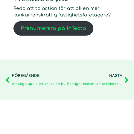
Redo att ta action för att bli en mer
konkurrenskraftig fastighetsföretagare?
Prenumerera på InTecta
FÖREGÅENDE
NÄSTA
Att säga upp eller vräka en hyresgäst
Fastighetsskatt: så beräknas den och då ska den betalas in