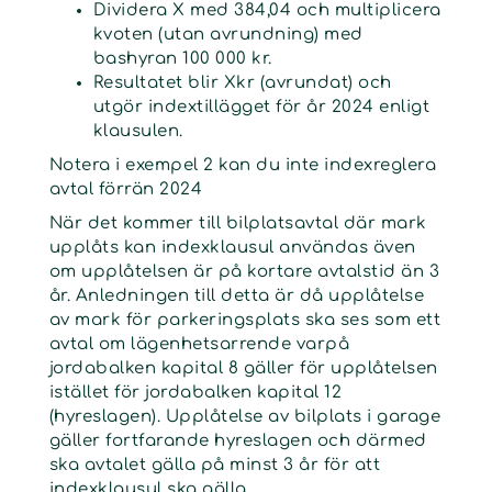
Dividera X med 384,04 och multiplicera
kvoten (utan avrundning) med
bashyran 100 000 kr.
Resultatet blir Xkr (avrundat) och
utgör indextillägget för år 2024 enligt
klausulen.
Notera i exempel 2 kan du inte indexreglera
avtal förrän 2024
När det kommer till bilplatsavtal där mark
upplåts kan indexklausul användas även
om upplåtelsen är på kortare avtalstid än 3
år. Anledningen till detta är då upplåtelse
av mark för parkeringsplats ska ses som ett
avtal om lägenhetsarrende varpå
jordabalken kapital 8 gäller för upplåtelsen
istället för jordabalken kapital 12
(hyreslagen). Upplåtelse av bilplats i garage
gäller fortfarande hyreslagen och därmed
ska avtalet gälla på minst 3 år för att
indexklausul ska gälla.